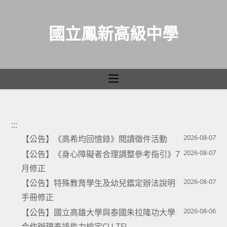
國立鳳新高級中學
最新消息
跳
轉
:::
至
2026-08-07
【公告】《高希均回憶錄》閱讀徵件活動
主
2026-08-07
【公告】《身心障礙者合理調整參考指引》7
要
月修正
內
2026-08-07
【公告】特殊教育學生及幼兒鑑定辦法說明
容
手冊修正
2026-08-06
【公告】國立高雄大學與泰國朱拉隆功大學
合作辦理泰語能力檢定CU-TFL