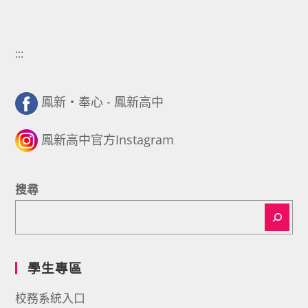
:::
鳳新・奉心 - 鳳新高中
鳳新高中官方Instagram
搜尋
學生專區
校務系統入口