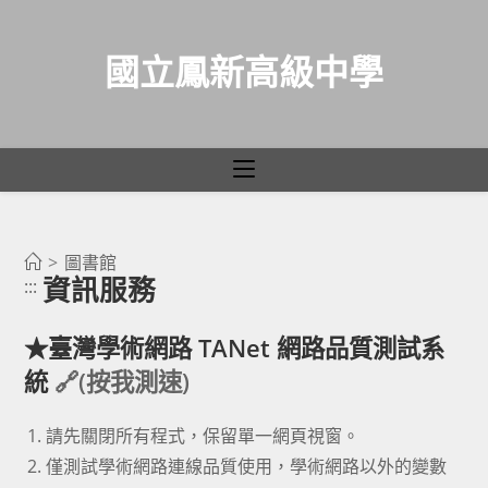
國立鳳新高級中學
資訊服務
跳
轉
>
圖書館
資訊服務
:::
至
主
★
臺灣學術網路 TANet 網路品質測試系
要
統
🔗(按我測速)
內
容
請先關閉所有程式，保留單一網頁視窗。
僅測試學術網路連線品質使用，學術網路以外的變數