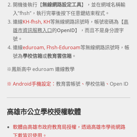
開機後執行【
無線網路設定工具
】，並在網域名稱輸
入”fhsh”，執行完畢後按下任意鍵結束程式。
連線
KH-fhsh, KH
等無線網路訊號時，帳號密碼為【
高
雄市資訊服務入口
的
OpenID
】，而且不是身分證字
號。
連線
eduroam, Fhsh-Eduroam
等無線網路訊號時，帳
號為
學校信箱
或
教育雲信箱
。
※
鳳新高中 eduroam 連線教學
※ Android手機設定：
教育雲帳號
、
學校信箱
、
Open ID
高雄市公立學校授權軟體
軟體由高雄市政府教育局授權，透過高雄市學術網路
下載皆可使用。