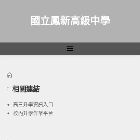
國立鳳新高級中學
升學專區
跳
轉
至
相關連結
:::
主
要
高三升學資訊入口
內
校內升學作業平台
容