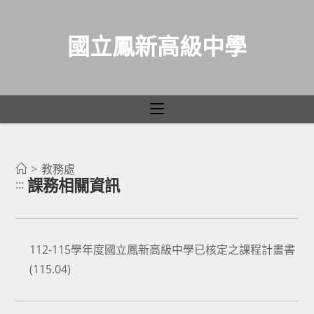
國立鳳新高級中學
課務相關資訊
跳
轉
>
教務處
課務相關資訊
:::
至
主
要
內
112-115學年度國立鳳新高級中學已核定之課程計畫書
容
(115.04)