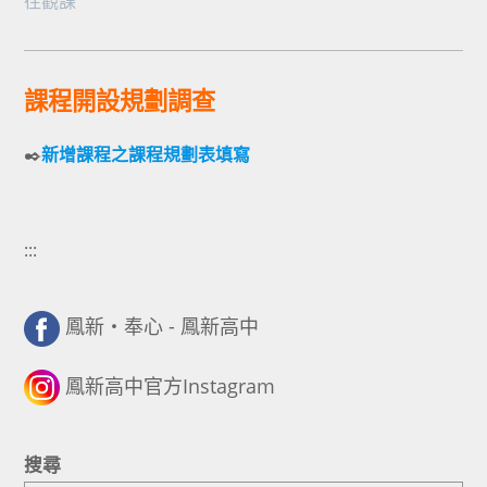
往觀課
課程開設規劃調查
✒️
新增課程之課程規劃表填寫
:::
鳳新・奉心 - 鳳新高中
鳳新高中官方Instagram
搜尋