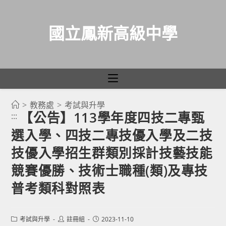
國立鳳新高級中學
>
教務處
>
考試與升學
跳
【公告】113學年度四技二專甄
:::
轉
選入學、四技二專技優入學及二技
至
主
技優入學招生群類別採計技藝技能
要
競賽優勝、技術士職種(類)及專技
內
普考類科對照表
容
Post
Post
Post
考試與升學
註冊組
2023-11-10