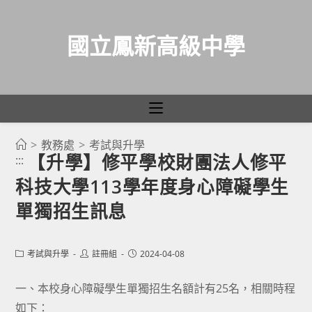
國立鳳新高級中學
>
教務處
>
考試與升學
跳
【升學】修平學校財團法人修平
:::
轉
科技大學113學年度身心障礙學生
至
主
單獨招生訊息
要
內
Post
Post
Post
考試與升學
註冊組
2024-04-08
容
category:
author:
published:
一、本校身心障礙學生單獨招生名額計有25名，相關時程
如下：