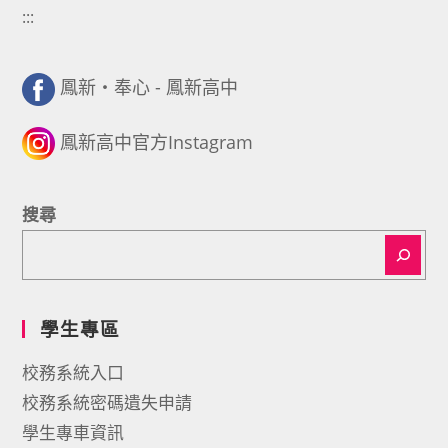
:::
鳳新・奉心 - 鳳新高中
鳳新高中官方Instagram
搜尋
學生專區
校務系統入口
校務系統密碼遺失申請
學生專車資訊