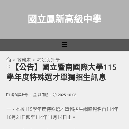
國立鳳新高級中學
>
教務處
>
考試與升學
跳
【公告】國立暨南國際大學115
:::
轉
學年度特殊選才單獨招生訊息
至
主
要
Post
Post
Post
考試與升學
註冊組
2025-10-08
category:
author:
published:
內
容
一、本校115學年度特殊選才單獨招生網路報名自114年
10月21日起至114年11月14日止。