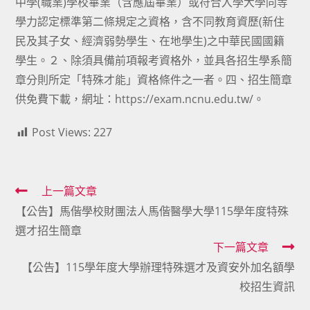
中學(職業)學校畢業（含應屆畢業）或符合入學大學同等
學力認定標準第二條規定之資格，含不同教育資歷(新住
民及其子女、經濟弱勢學生、在地學生)之中華民國國籍
學生。２、除須具備前項報考資格外，並具各招生學系簡
章分則所定「特殊才能」資格條件之一者。四、招生簡章
供免費下載，網址：https://exam.ncnu.edu.tw/。
Post Views:
227
Read
上一篇文章
【公告】馬偕學校財團法人馬偕醫學大學115學年度特殊
more
選才招生簡章
articles
下一篇文章
【公告】115學年度大學辦理特殊選才及資安外加名額學
校招生資訊