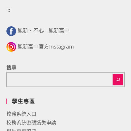
:::
鳳新・奉心 - 鳳新高中
鳳新高中官方Instagram
搜尋
學生專區
校務系統入口
校務系統密碼遺失申請