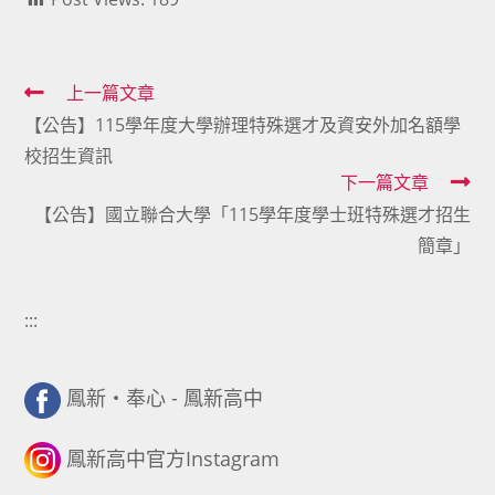
Read
上一篇文章
【公告】115學年度大學辦理特殊選才及資安外加名額學
more
校招生資訊
articles
下一篇文章
【公告】國立聯合大學「115學年度學士班特殊選才招生
簡章」
:::
鳳新・奉心 - 鳳新高中
鳳新高中官方Instagram