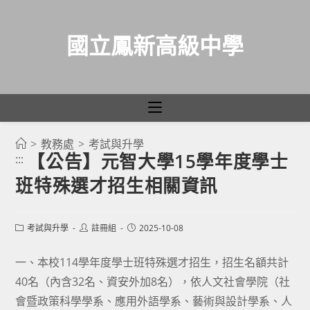
國立鳳新高級中學
>
教務處
>
考試與升學
跳
【公告】元智大學15學年度學士
:::
轉
班特殊選才招生相關資訊
至
主
要
Post
Post
Post
考試與升學
註冊組
2025-10-08
category:
author:
published:
內
容
一、本校114學年度學士班特殊選才招生，招生名額共計
40名（內含32名、資安外加8名），依人文社會學院（社
會暨政策科學學系、應用外語學系、藝術與設計學系、人