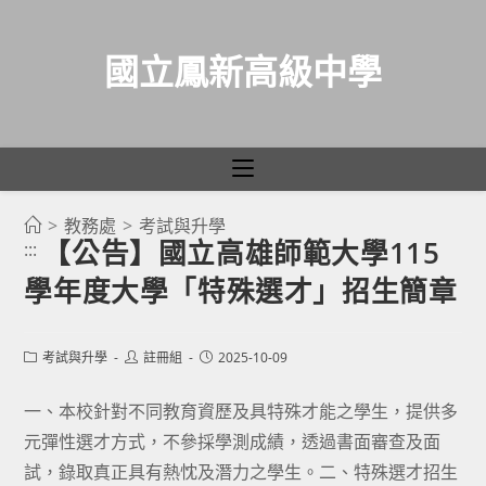
國立鳳新高級中學
>
教務處
>
考試與升學
跳
【公告】國立高雄師範大學115
:::
轉
學年度大學「特殊選才」招生簡章
至
主
要
Post
Post
Post
考試與升學
註冊組
2025-10-09
category:
author:
published:
內
容
一、本校針對不同教育資歷及具特殊才能之學生，提供多
元彈性選才方式，不參採學測成績，透過書面審查及面
試，錄取真正具有熱忱及潛力之學生。二、特殊選才招生