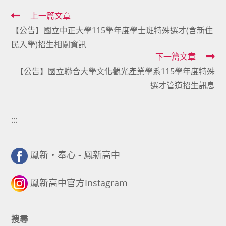
Read
上一篇文章
【公告】國立中正大學115學年度學士班特殊選才(含新住
more
民入學)招生相關資訊
articles
下一篇文章
【公告】國立聯合大學文化觀光產業學系115學年度特殊
選才管道招生訊息
:::
鳳新・奉心 - 鳳新高中
鳳新高中官方Instagram
搜尋