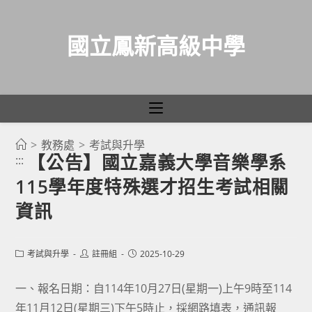
國立鳳新高級中學
>
教務處
>
考試與升學
跳
【公告】國立嘉義大學音樂學系
:::
轉
115學年度特殊選才招生考試相關
至
主
資訊
要
內
Post
Post
Post
考試與升學
註冊組
2025-10-29
容
category:
author:
published:
一、報名日期：自114年10月27日(星期一)上午9時至114
年11月12日(星期三)下午5時止，採網路填表，通訊報