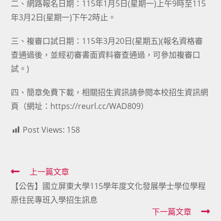
二、網路報名日期：115年1月5日(星期一)上午9時至115
年3月2日(星期一)下午2時止。
三、複審口試日期：115年3月20日(星期五)(報名資格審
查通過後，並經初審書面資料審查通過，可參加複審口
試。)
四、簡章免費下載，相關招生資訊請參閱本校招生資訊網
頁（網址：https://reurl.cc/WAD809）
Post Views:
158
Read
上一篇文章
【公告】國立屏東大學115學年度文化發展學士學位學程
more
原住民專班入學招生訊息
articles
下一篇文章