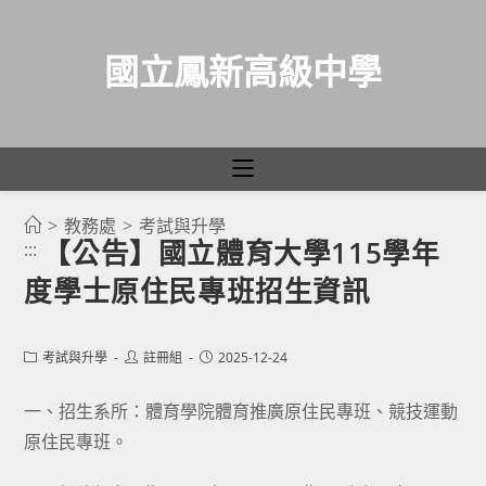
國立鳳新高級中學
>
教務處
>
考試與升學
跳
【公告】國立體育大學115學年
:::
轉
度學士原住民專班招生資訊
至
主
要
Post
Post
Post
考試與升學
註冊組
2025-12-24
category:
author:
published:
內
容
一、招生系所：體育學院體育推廣原住民專班、競技運動
原住民專班。