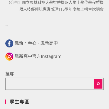
【公告】國立雲林科技大學智慧機器人學士學位學程暨機
器人技優領航專班辦理115學年度線上招生說明會
:::
鳳新・奉心 - 鳳新高中
鳳新高中官方Instagram
搜尋
學生專區