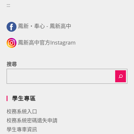
:::
鳳新・奉心 - 鳳新高中
鳳新高中官方Instagram
搜尋
學生專區
校務系統入口
校務系統密碼遺失申請
學生專車資訊