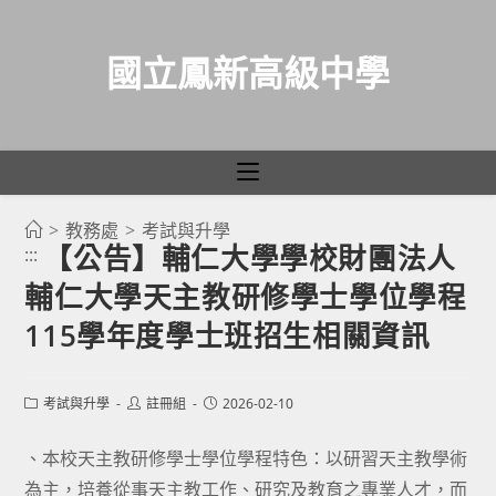
國立鳳新高級中學
>
教務處
>
考試與升學
跳
【公告】輔仁大學學校財團法人
:::
轉
輔仁大學天主教研修學士學位學程
至
主
115學年度學士班招生相關資訊
要
內
Post
Post
Post
考試與升學
註冊組
2026-02-10
容
category:
author:
published:
、本校天主教研修學士學位學程特色：以研習天主教學術
為主，培養從事天主教工作、研究及教育之專業人才，而