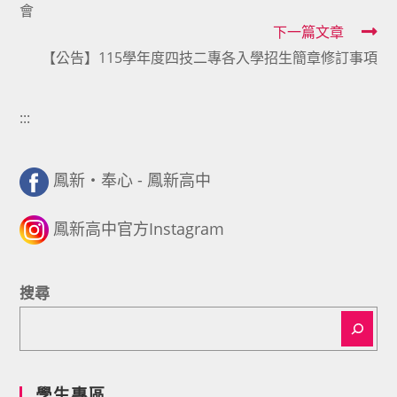
會
articles
下一篇文章
【公告】115學年度四技二專各入學招生簡章修訂事項
:::
鳳新・奉心 - 鳳新高中
鳳新高中官方Instagram
搜尋
學生專區