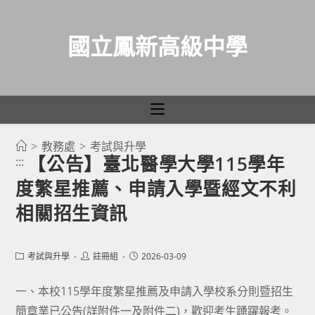
國立鳳新高級中學
>
教務處
>
考試與升學
跳
【公告】臺北醫學大學115學年
:::
轉
度繁星推薦、申請入學暨經文不利
至
主
相關招生資訊
要
內
Post
Post
Post
考試與升學
註冊組
2026-03-09
容
category:
author:
published:
一、本校115學年度繁星推薦及申請入學校系分則暨招生
簡章業已公告(詳附件一及附件二)，歡迎考生踴躍報考。