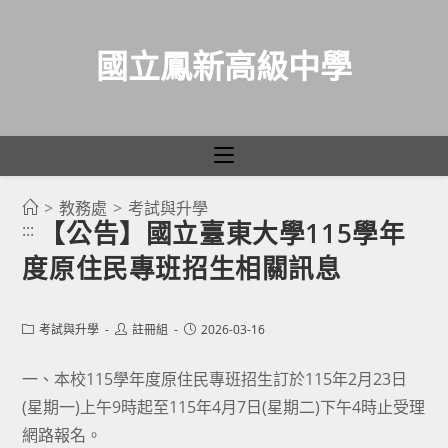
國立鳳新高級中學
>
教務處
>
考試與升學
跳
【公告】國立臺東大學115學年
:::
轉
度原住民專班招生相關訊息
至
主
要
Post
Post
Post
考試與升學
註冊組
2026-03-16
category:
author:
published:
內
容
一、本校115學年度原住民專班招生訂於115年2月23日
(星期一)上午9時起至115年4月7日(星期二)下午4時止受理
網路報名。