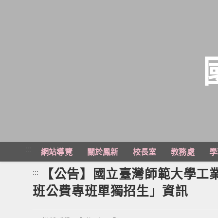
跳
轉
至
主
:::
網站導覽
關於鳳新
校長室
教務處
學
要
內
【公告】國立臺灣師範大學工業
:::
容
班公費專班單獨招生」資訊