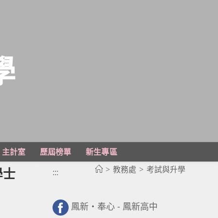
學
主計室
歷屆榜單
新生專區
>
教務處
>
考試與升學
學士
:::
鳳新・奉心 - 鳳新高中