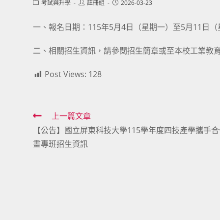
Post
Post
Post
考試與升學
註冊組
2026-03-23
category:
author:
published:
一、報名日期：115年5月4日（星期一）至5月11日
二、相關招生資訊，請參閱招生簡章或至本校工業教育學系公費專班
Post Views:
128
Read
上一篇文章
【公告】國立屏東科技大學115學年度四技產學攜手合
more
畫專班招生資訊
articles