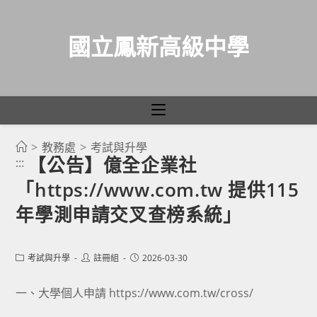
國立鳳新高級中學
>
教務處
>
考試與升學
跳
【公告】億全企業社
:::
轉
「https://www.com.tw 提供115
至
主
年學測申請交叉查榜系統」
要
內
Post
Post
Post
考試與升學
註冊組
2026-03-30
容
category:
author:
published:
一、大學個人申請 https://www.com.tw/cross/