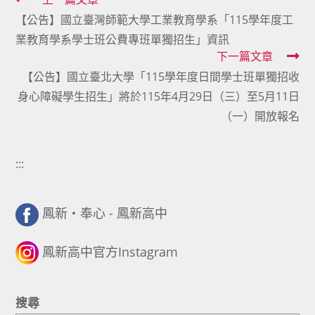
Read
【公告】國立臺灣師範大學工業教育學系「115學年度工
more
業教育學系學士班公費專班單獨招生」資訊
articles
下一篇文章
【公告】國立臺北大學「115學年度日間學士班單獨招收
身心障礙學生招生」將於115年4月29日（三）至5月11日
（一）開放報名
:::
鳳新・奉心 - 鳳新高中
鳳新高中官方Instagram
搜尋