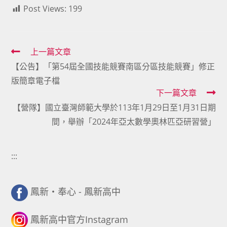
Post Views:
199
Read
上一篇文章
【公告】「第54屆全國技能競賽南區分區技能競賽」修正
more
版簡章電子檔
articles
下一篇文章
【營隊】國立臺灣師範大學於113年1月29日至1月31日期
間，舉辦「2024年亞太數學奧林匹亞研習營」
:::
鳳新・奉心 - 鳳新高中
鳳新高中官方Instagram