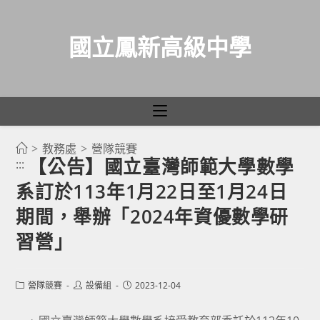
國立鳳新高級中學
>
教務處
>
營隊競賽
跳
【公告】國立臺灣師範大學數學
:::
轉
系訂於113年1月22日至1月24日
至
主
期間，舉辦「2024年資優數學研
要
習營」
內
容
Post
Post
Post
營隊競賽
設備組
2023-12-04
category:
author:
published: