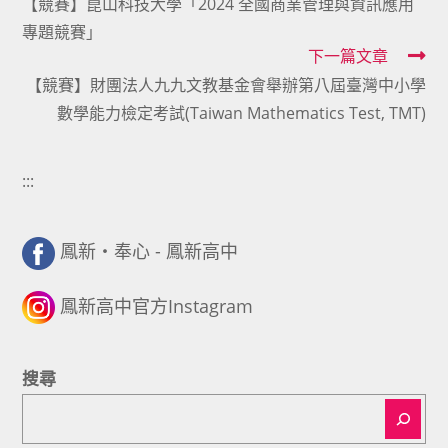
【競賽】崑山科技大學「2024 全國商業管理與資訊應用
more
專題競賽」
articles
下一篇文章
【競賽】財團法人九九文教基金會舉辦第八屆臺灣中小學
數學能力檢定考試(Taiwan Mathematics Test, TMT)
:::
鳳新・奉心 - 鳳新高中
鳳新高中官方Instagram
搜尋