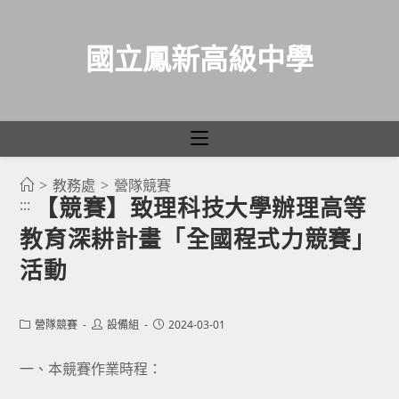
國立鳳新高級中學
>
教務處
>
營隊競賽
跳
【競賽】致理科技大學辦理高等
:::
轉
教育深耕計畫「全國程式力競賽」
至
主
活動
要
內
Post
Post
Post
營隊競賽
設備組
2024-03-01
容
category:
author:
published:
一、本競賽作業時程：