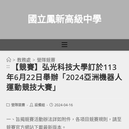
國立鳳新高級中學
>
教務處
>
營隊競賽
跳
【競賽】弘光科技大學訂於113
:::
轉
年6月22日舉辦「2024亞洲機器人
至
主
運動競技大賽」
要
內
Post
Post
Post
營隊競賽
設備組
2024-04-16
容
category:
author:
published:
一、旨揭競賽活動辦法詳如附件，各項目競賽規則，請至
競賽官方網站下載最新版本。