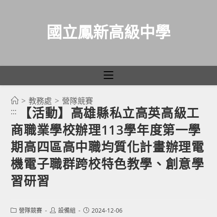
國立鳳新高級中學
>
教務處
>
營隊競賽
跳
【活動】高雄縣私立高英高級工
:::
轉
商職業學校辦理113學年度第一學
至
主
期高四區高中職均質化計畫辦理電
要
機電子職群跨校特色教學、創意學
內
習研習
容
Post
Post
Post
營隊競賽
設備組
2024-12-06