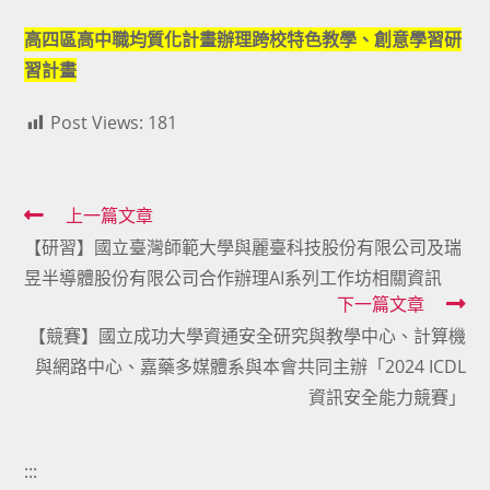
category:
author:
published:
高四區高中職均質化計畫辦理跨校特色教學、創意學習研
習計畫
Post Views:
181
Read
上一篇文章
【研習】國立臺灣師範大學與麗臺科技股份有限公司及瑞
more
昱半導體股份有限公司合作辦理AI系列工作坊相關資訊
articles
下一篇文章
【競賽】國立成功大學資通安全研究與教學中心、計算機
與網路中心、嘉藥多媒體系與本會共同主辦「2024 ICDL
資訊安全能力競賽」
:::