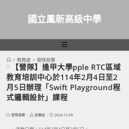
國立鳳新高級中學
>
教務處
>
營隊競賽
跳
【營隊】逢甲大學pple RTC區域
:::
轉
教育培訓中心於114年2月4日至2
至
主
月5日辦理「Swift Playground程
要
式邏輯設計」課程
內
容
Post
Post
Post
營隊競賽
設備組
2024-12-09
category:
author:
published: