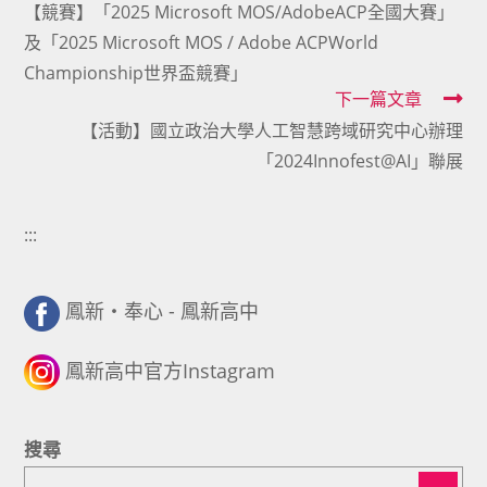
【競賽】「2025 Microsoft MOS/AdobeACP全國大賽」
more
及「2025 Microsoft MOS / Adobe ACPWorld
articles
Championship世界盃競賽」
下一篇文章
【活動】國立政治大學人工智慧跨域研究中心辦理
「2024Innofest@AI」聯展
:::
鳳新・奉心 - 鳳新高中
鳳新高中官方Instagram
搜尋