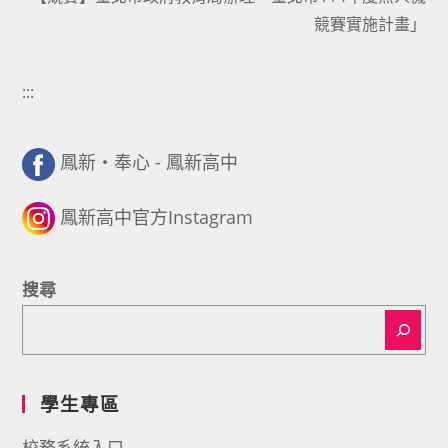
競賽實施計畫」
:::
鳳新・奉心 - 鳳新高中
鳳新高中官方Instagram
搜尋
學生專區
校務系統入口