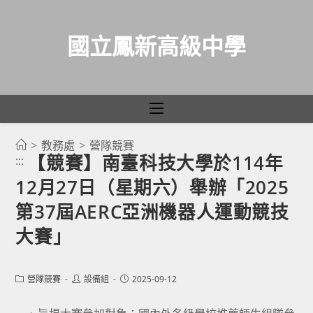
國立鳳新高級中學
>
教務處
>
營隊競賽
跳
【競賽】南臺科技大學於114年
:::
轉
12月27日（星期六）舉辦「2025
至
主
第37屆AERC亞洲機器人運動競技
要
大賽」
內
容
Post
Post
Post
營隊競賽
設備組
2025-09-12
category:
author:
published: