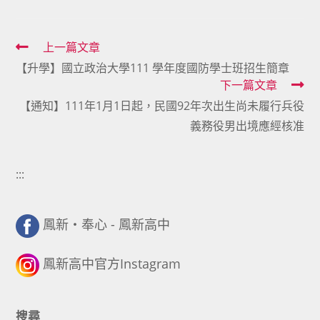
Read
上一篇文章
【升學】國立政治大學111 學年度國防學士班招生簡章
more
下一篇文章
articles
【通知】111年1月1日起，民國92年次出生尚未履行兵役
義務役男出境應經核准
:::
鳳新・奉心 - 鳳新高中
鳳新高中官方Instagram
搜尋