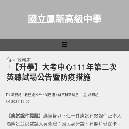
國立鳳新高級中學
>
教務處
跳
【升學】大考中心111年第二次
:::
轉
英聽試場公告暨防疫措施
至
主
要
Post
Post
教務處
/
教務處公告
/
試務組
/
首頁最新消息
試務組
category:
author:
內
Post
2021-12-07
published:
容
【應試證件提醒】
應攜帶以下任一件應試有效證件正本入
場應試並供監試人員查驗：國民身分證、有照片健保卡、