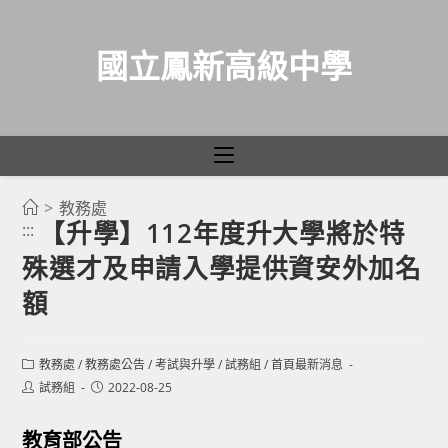
國立鳳新高級中學
>
教務處
跳
【升學】112年度升大學將於特
:::
轉
殊選才及申請入學提供資安外加名
至
主
額
要
內
Post
教務處
/
教務處公告
/
考試與升學
/
試務組
/
首頁最新消息
容
category:
Post
Post
試務組
2022-08-25
author:
published:
教育部公告