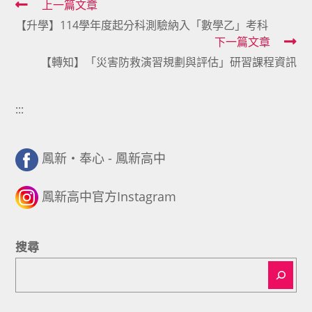
Read
上一篇文章
【升學】114學年度起分科測驗納入「數學乙」考科
more
下一篇文章
articles
【轉知】「災害防救演習規劃與評估」研習課程資訊
:::
鳳新・奉心 - 鳳新高中
鳳新高中官方Instagram
搜尋