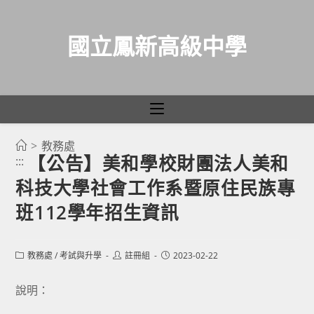
國立鳳新高級中學
>
教務處
跳
【公告】美和學校財團法人美和
:::
轉
科技大學社會工作系暨原住民族專
至
主
班112學年招生資訊
要
內
Post
Post
Post
教務處
/
考試與升學
註冊組
2023-02-22
容
category:
author:
published:
說明：