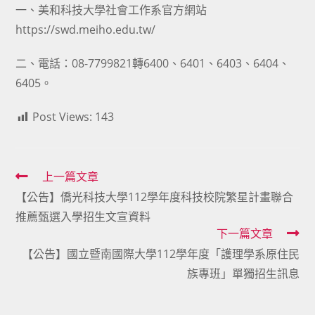
一、美和科技大學社會工作系官方網站
https://swd.meiho.edu.tw/
二、電話：08-7799821轉6400、6401、6403、6404、
6405。
Post Views:
143
Read
上一篇文章
【公告】僑光科技大學112學年度科技校院繁星計畫聯合
more
推薦甄選入學招生文宣資料
articles
下一篇文章
【公告】國立暨南國際大學112學年度「護理學系原住民
族專班」單獨招生訊息