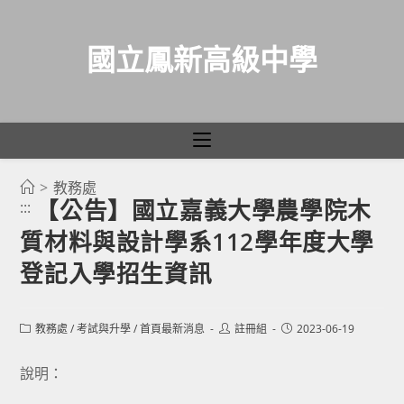
國立鳳新高級中學
>
教務處
跳
【公告】國立嘉義大學農學院木
:::
轉
質材料與設計學系112學年度大學
至
主
登記入學招生資訊
要
內
Post
Post
Post
教務處
/
考試與升學
/
首頁最新消息
註冊組
2023-06-19
容
category:
author:
published:
說明：