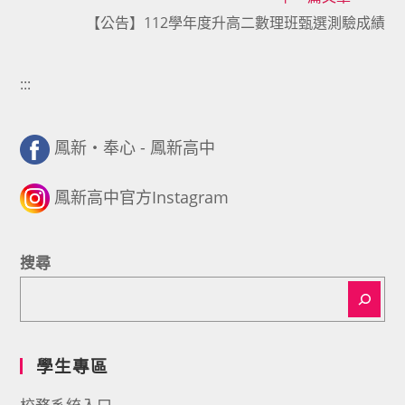
articles
【公告】112學年度升高二數理班甄選測驗成績
:::
鳳新・奉心 - 鳳新高中
鳳新高中官方Instagram
搜尋
學生專區