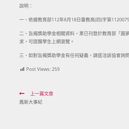
說明：
一、依據教育部112年8月18日臺教高(四)字第112007
二、旨揭獎助學金相關資料，業已刊登於教育部「圓夢助學網」(網址
求，可提醒學生上網瀏覽。
三、如對旨揭獎助學金有任何疑義，請逕洽該協會詢問（電話
Post Views:
259
Read
上一篇文章
鳳新大事紀
more
articles