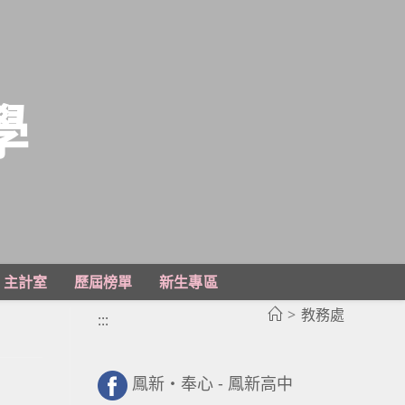
學
主計室
歷屆榜單
新生專區
>
教務處
」
:::
鳳新・奉心 - 鳳新高中