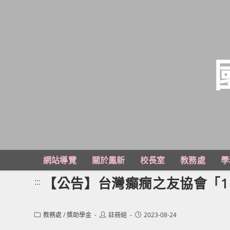
跳
轉
至
主
:::
網站導覽
關於鳳新
校長室
教務處
學
要
內
【公告】台灣癲癇之友協會「1
:::
容
Post
Post
Post
教務處
/
獎助學金
註冊組
2023-08-24
category:
author:
published: