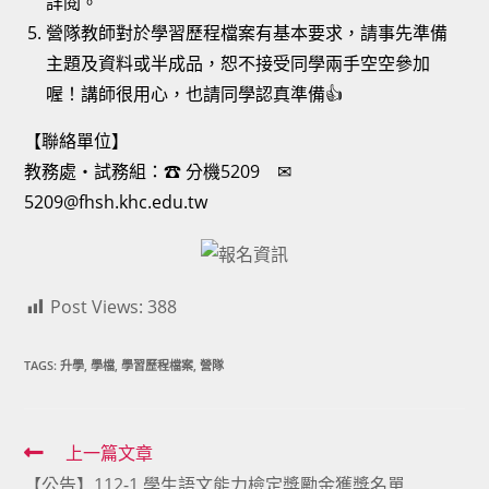
詳閱。
營隊教師對於學習歷程檔案有基本要求，請事先準備
主題及資料或半成品，恕不接受同學兩手空空參加
喔！講師很用心，也請同學認真準備👍
【聯絡單位】
教務處‧試務組：☎ 分機5209 ✉
5209@fhsh.khc.edu.tw
Post Views:
388
TAGS:
升學
,
學檔
,
學習歷程檔案
,
營隊
Read
上一篇文章
【公告】112-1 學生語文能力檢定獎勵金獲獎名單