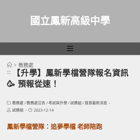
國立鳳新高級中學
>
教務處
跳
【升學】鳳新學檔營隊報名資訊
:::
轉
🥳 預報從速！
至
主
要
Post
教務處
/
教務處公告
/
考試與升學
/
試務組
/
首頁最新消息
category:
內
Post
Post
試務組
2023-12-14
author:
published:
容
鳳新學檔營隊：追夢學檔 老師陪跑