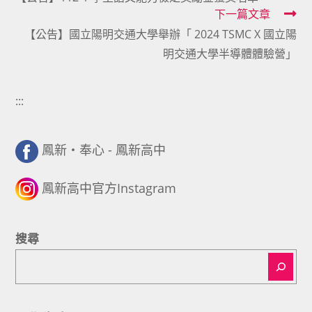
more
下一篇文章
articles
【公告】國立陽明交通大學舉辦「 2024 TSMC X 國立陽
明交通大學半導體體驗營」
:::
鳳新・奉心 - 鳳新高中
鳳新高中官方Instagram
搜尋