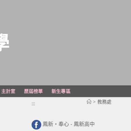
學
主計室
歷屆榜單
新生專區
>
教務處
:::
鳳新・奉心 - 鳳新高中