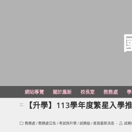
跳
轉
至
主
:::
網站導覽
關於鳳新
校長室
教務處
學
要
內
【升學】113學年度繁星入學
:::
容
Post
Post
教務處
/
教務處公告
/
考試與升學
/
試務組
/
首頁最新消息
試務
category:
author: