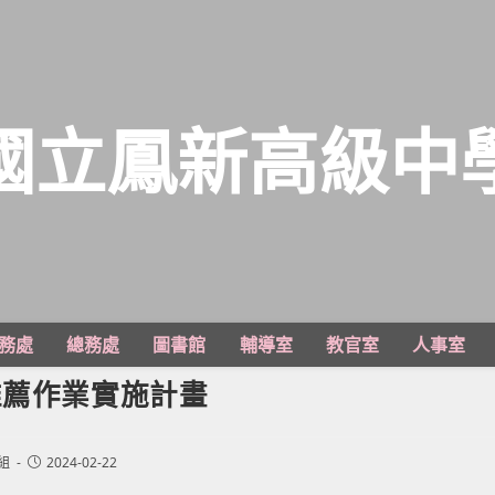
國立鳳新高級中
務處
總務處
圖書館
輔導室
教官室
人事室
推薦作業實施計畫
Post
組
2024-02-22
published: