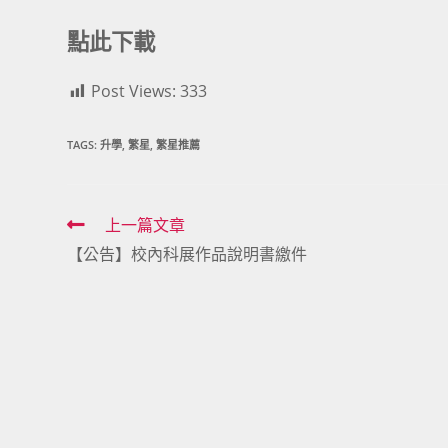
點此下載
Post Views:
333
TAGS:
升學
,
繁星
,
繁星推薦
Read
上一篇文章
【公告】校內科展作品說明書繳件
more
articles