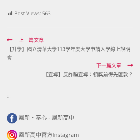
Post Views:
563
Read
上一篇文章
【升學】國立清華大學113學年度大學申請入學線上說明
more
會
articles
下一篇文章
【宣導】反詐騙宣導：領獎前得先匯款？
:::
鳳新・奉心 - 鳳新高中
鳳新高中官方Instagram