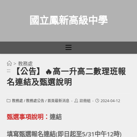
國立鳳新高級中學
>
教務處
跳
【公告】🔥高一升高二數理班報
:::
轉
名連結及甄選說明
至
主
要
Post
Post
Post
教務處
/
教務處公告
/
首頁最新消息
註冊組
2024-04-12
category:
author:
published:
內
容
甄選事項說明：
連結
填寫甄選報名連結(即日起至5/31中午12時)