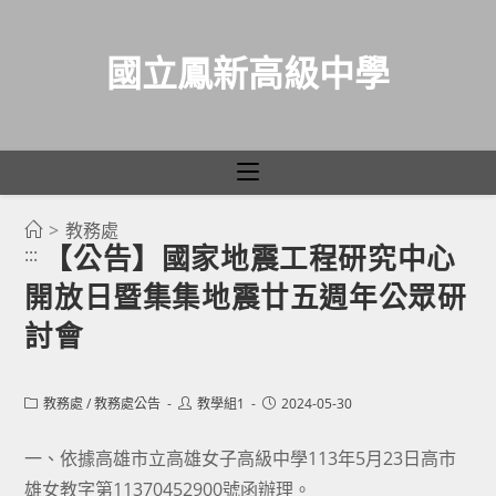
國立鳳新高級中學
>
教務處
跳
【公告】國家地震工程研究中心
:::
轉
開放日暨集集地震廿五週年公眾研
至
主
討會
要
內
Post
Post
Post
教務處
/
教務處公告
教學組1
2024-05-30
容
category:
author:
published:
一、依據高雄市立高雄女子高級中學113年5月23日高市
雄女教字第11370452900號函辦理。