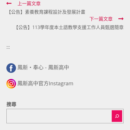
Read
上一篇文章
【公告】素養教育課程設計及發展計畫
more
下一篇文章
articles
【公告】113學年度本土語教學支援工作人員甄選簡章
:::
鳳新・奉心 - 鳳新高中
鳳新高中官方Instagram
搜尋