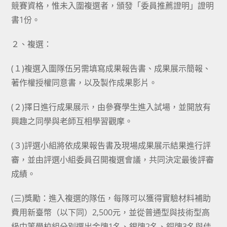
競賽資格，惟未入圍複選者，頒發「委員推薦證明」證明
書1份。
２、複選：
(１)複選入圍隊伍另需填寫成果報告書、成果展示簡報、
著作權授權同意書，以及製作成果影片。
(２)擇日進行成果展示，由參賽學生進入試場，並開放有
興趣之同學與老師互相學習觀摩。
(３)評選小組將依成果報告書及現場成果展示結果進行評
審，並由評選小組委員召開複選會議，共同決定最後評審
成績。
(三)獎勵：進入複選的隊伍，每隊可以獲得實驗材料補助
費用新臺幣（以下同）2,500元，並從普通型與技術型高
級中等學校組分別選出金牌1名、銀牌2名、銅牌3名與佳