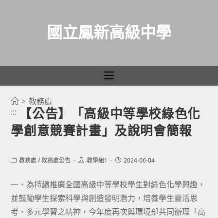
國立鳳新高級中學
>
教務處
跳
【公告】「高級中等學校綠色化
:::
轉
學創意競賽計畫」及說明會簡報
至
主
要
Post
Post
Post
教務處
/
教務處公告
教學組1
2024-06-04
category:
author:
published:
內
容
一、為持續推廣全國高級中等學校學生對綠色化學興趣，
並鼓勵學生探索科學與創造發明潛力，培養學生靈活思
考、多元學習之精神，今年度再次與環境部共同辦理「高