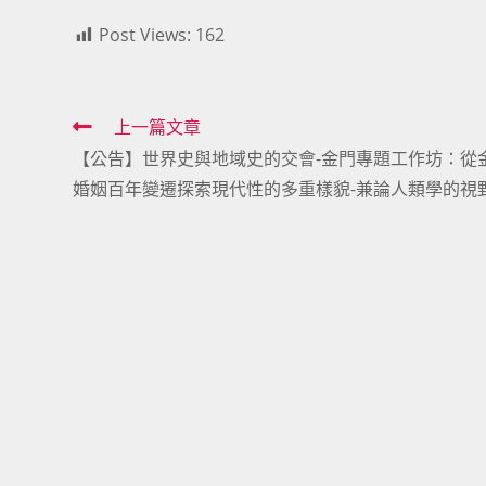
Post Views:
162
Read
上一篇文章
【公告】世界史與地域史的交會-金門專題工作坊：從
more
婚姻百年變遷探索現代性的多重樣貌-兼論人類學的視
articles