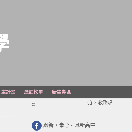
學
主計室
歷屆榜單
新生專區
>
教務處
:::
鳳新・奉心 - 鳳新高中