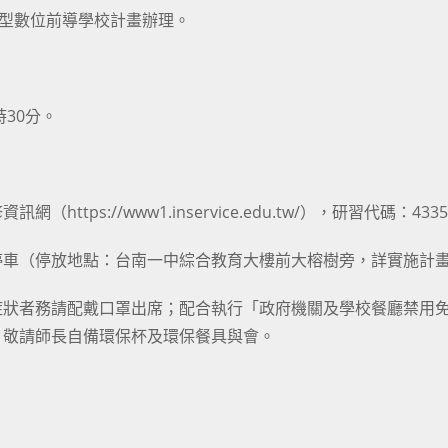
通型數位前導學校計畫辦理。
時30分。
ps://www1.inservice.edu.tw/），研習代碼：4335
停車（停放地點：台南一中綜合教育大樓前大榕樹旁，詳實施計
症狀者務請配戴口罩出席；配合執行「政府機關及學校餐廳禁用
，敬請師長自備環保杯及環保餐具與會。