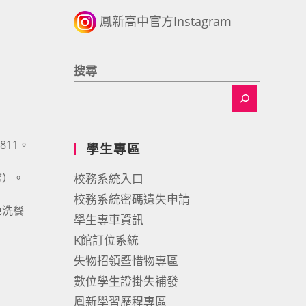
鳳新高中官方Instagram
搜尋
811。
學生專區
畫）。
校務系統入口
校務系統密碼遺失申請
免洗餐
學生專車資訊
K館訂位系統
失物招領暨惜物專區
數位學生證掛失補發
鳳新學習歷程專區