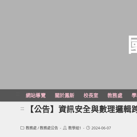
跳
轉
至
主
:::
網站導覽
關於鳳新
校長室
教務處
學
要
內
【公告】資訊安全與數理邏輯
:::
容
Post
Post
Post
教務處
/
教務處公告
教學組1
2024-06-07
category:
author:
published: