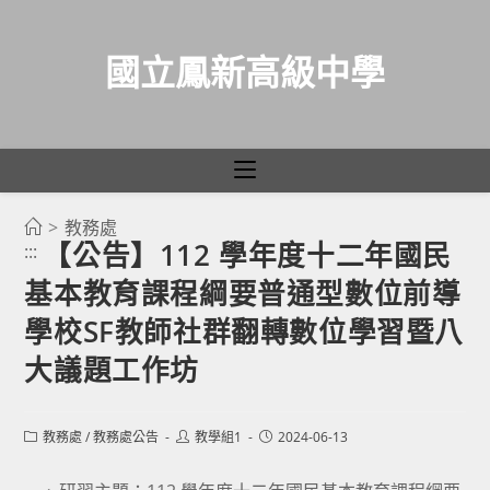
國立鳳新高級中學
>
教務處
跳
【公告】112 學年度十二年國民
:::
轉
基本教育課程綱要普通型數位前導
至
主
學校SF教師社群翻轉數位學習暨八
要
大議題工作坊
內
容
Post
Post
Post
教務處
/
教務處公告
教學組1
2024-06-13
category:
author:
published: