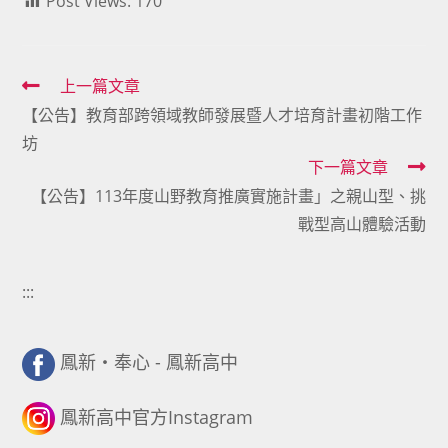
Post Views:
170
Read
上一篇文章
【公告】教育部跨領域教師發展暨人才培育計畫初階工作
more
坊
articles
下一篇文章
【公告】113年度山野教育推廣實施計畫」之親山型、挑
戰型高山體驗活動
:::
鳳新・奉心 - 鳳新高中
鳳新高中官方Instagram