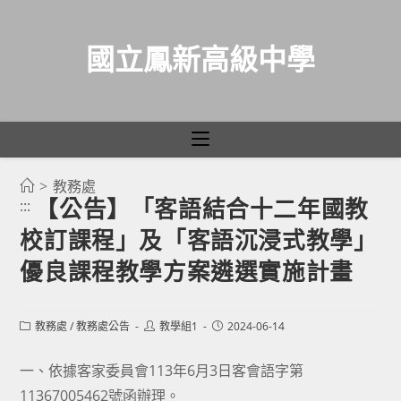
國立鳳新高級中學
>
教務處
跳
【公告】「客語結合十二年國教
:::
轉
校訂課程」及「客語沉浸式教學」
至
主
優良課程教學方案遴選實施計畫
要
內
Post
Post
Post
教務處
/
教務處公告
教學組1
2024-06-14
容
category:
author:
published:
一、依據客家委員會113年6月3日客會語字第
11367005462號函辦理。