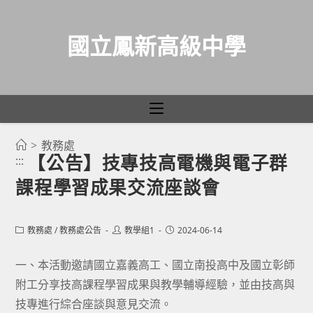
國立鳳新高級中學
>
教務處
跳
【公告】技專技高電機與電子群
:::
轉
課程學習成果交流座談會
至
主
要
Post
Post
Post
教務處
/
教務處公告
教學組1
2024-06-14
category:
author:
published:
內
容
一、本活動邀請國立嘉義高工、國立南投高中及國立彰師
附工分享技高課程學習成果與教學輔導經驗，並由技高與
技專進行綜合座談與意見交流。