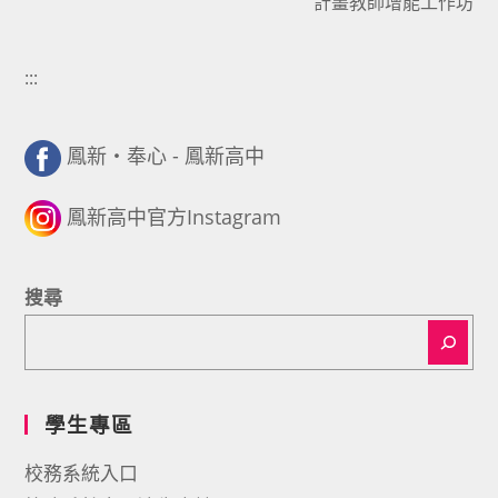
計畫教師增能工作坊
:::
鳳新・奉心 - 鳳新高中
鳳新高中官方Instagram
搜尋
學生專區
校務系統入口