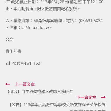
(二)報名截止日期： 113年06月28日(星期五)中午12：00
止，本活動若達上限人數將關閉報名系統。
六、聯絡資訊： 賴晶鈺專案助理，電話： (05)631-5034
，信箱：lai@nfu.edu.tw。
公文
實施計畫
Post Views:
153
Read
上一篇文章
【研習】自主移動機器人教師實務研習
more
下一篇文章
articles
【公告】113學年度高級中等學校英語文課程全英語授課