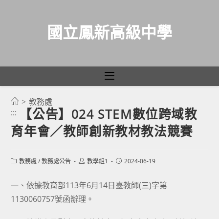
國立鳳新高級中學
>
教務處
跳
【公告】024 STEM數位跨域教
:::
轉
育年會／教師創新教材教法競賽
至
主
要
Post
Post
Post
教務處
/
教務處公告
教學組1
2024-06-19
category:
author:
published:
內
容
一、依據教育部113年6月14日臺教師(三)字第
1130060757號函辦理。