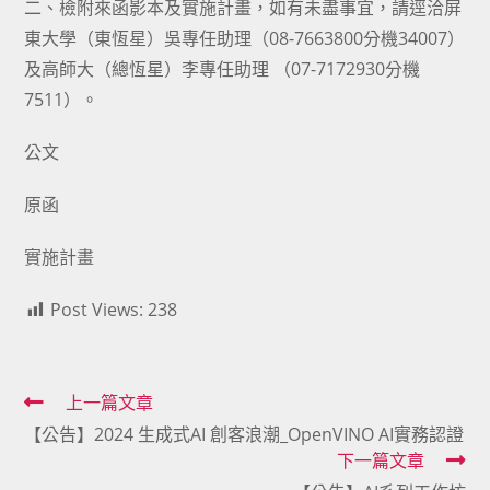
二、檢附來函影本及實施計畫，如有未盡事宜，請逕洽屏
東大學（東恆星）吳專任助理（08-7663800分機34007）
及高師大（總恆星）李專任助理 （07-7172930分機
7511）。
公文
原函
實施計畫
Post Views:
238
Read
上一篇文章
【公告】2024 生成式AI 創客浪潮_OpenVINO AI實務認證
more
下一篇文章
articles