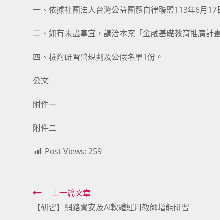
一、依據社團法人台灣公益團體自律聯盟113年6月17日自
二、如有未盡事宜，請洽本案「金融基礎教育推廣計畫小組
四、檢附研習營規劃及公假名單1份。
公文
附件一
附件二
Post Views:
259
Read
上一篇文章
【研習】網路資安及AI軟體運用教師增能研習
more