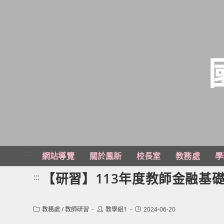
跳
轉
至
主
:::
網站導覽
關於鳳新
校長室
教務處
學
要
內
【研習】113年度教師金融基
:::
容
Post
Post
Post
教務處
/
教師研習
教學組1
2024-06-20
category:
author:
published: