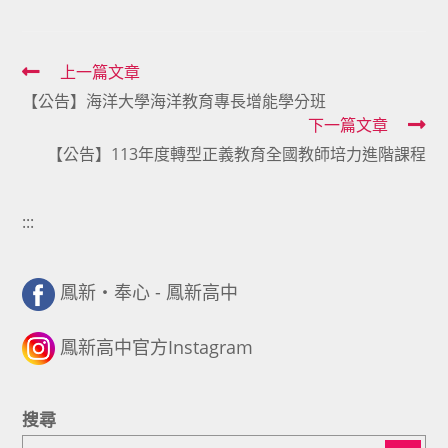
Read
上一篇文章
【公告】海洋大學海洋教育專長增能學分班
more
下一篇文章
articles
【公告】113年度轉型正義教育全國教師培力進階課程
:::
鳳新・奉心 - 鳳新高中
鳳新高中官方Instagram
搜尋