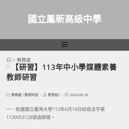
國立鳳新高級中學
>
教務處
跳
【研習】113年中小學媒體素養
:::
轉
教師研習
至
主
要
Post
Post
Post
教務處
/
教師研習
教學組1
2024-06-20
category:
author:
published:
內
容
一、依據國立臺灣大學113年6月14日校政法字第
1130053128號函辦理。