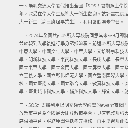
一、陽明交通大學暑假推出全國「SOS！暑期線上學院Sum
年，深受在學大學生及準大一新生歡迎。該計畫提供
大一新生（高三應屆畢業生），利用暑假選修學習。
二、2024年全國共計45所大專校院同意其未來9月
並於報到入學後進行學分認抵流程。前述45所大專校
中原大學、中國文化大學、中華大學、元培醫事科技
學、明新科技大學、東南科技大學、長庚大學、長榮
國立東華大學、國立金門大學、國立屏東大學、國立
立嘉義大學、國立彰化師範大學、國立暨南國際大學
校、國立臺南大學、國立聯合大學、敏實科技大學、
學、臺北城市科技大學、輔英科技大學、靜宜大學、龍華
三、SOS計畫將利用陽明交通大學經營的ewant育網開放
放教育平台為全國最大開放教育平台，具有完整及強
磨課師平台，服務範圍包括多元選修、自主學習及此