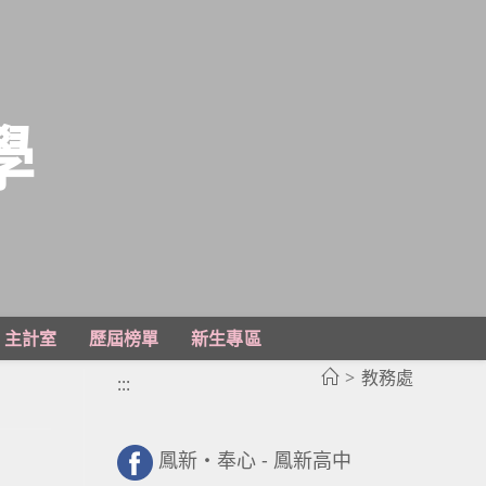
學
主計室
歷屆榜單
新生專區
>
教務處
:::
鳳新・奉心 - 鳳新高中