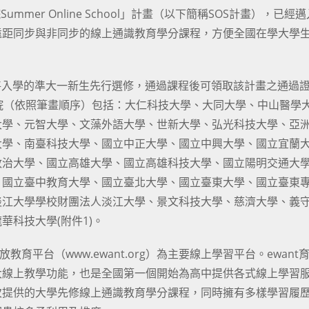
mer Online School」計畫（以下簡稱SOS計畫），已經
遠距同步與非同步的線上通識教育學分課程，方便全國在學大學
即將入學的準大一新生先行選修，通過課程後可領取該計畫之通過
院（依照筆畫順序）包括：大仁科技大學、大同大學、中山醫學
大學、元智大學、文藻外語大學、世新大學、弘光科技大學、亞
大學、南臺科技大學、國立中正大學、國立中興大學、國立宜蘭
政治大學、國立高雄大學、國立高雄科技大學、國立陽明交通大
、國立臺中教育大學、國立臺北大學、國立臺東大學、國立臺東
淡江大學學校財團法人淡江大學、景文科技大學、慈濟大學、義
科技大學(附件1)。
教育平台（www.ewant.org）為主要線上學習平台。ewant
大線上教學功能，也是全國第一個開始為高中提供各式線上學習
次提供的大學先修線上通識教育學分課程，同時擁有多樣學習履