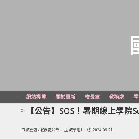
跳
轉
至
主
:::
網站導覽
關於鳳新
校長室
教務處
學
要
內
【公告】SOS！暑期線上學院Summe
:::
容
Post
Post
Post
教務處
/
教務處公告
教學組1
2024-06-21
category:
author:
published: