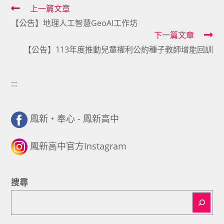
Read
上一篇文章
【公告】地理人工智慧GeoAI工作坊
more
下一篇文章
articles
【公告】113年度推動兒童權利公約種子教師增能回訓
:::
鳳新・奉心 - 鳳新高中
鳳新高中官方Instagram
搜尋