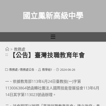
國立鳳新高級中學
>
教務處
跳
【公告】臺灣技職教育年會
:::
轉
至
主
Post
Post
Post
教務處
/
教務處公告
教學組1
2024-06-26
category:
author:
published:
要
一、依據教育部113年6月24日臺教技(一)字第
內
1130063864號函轉社團法人國際技能發展協會113年6月
容
14日其字第113023號函辦理。