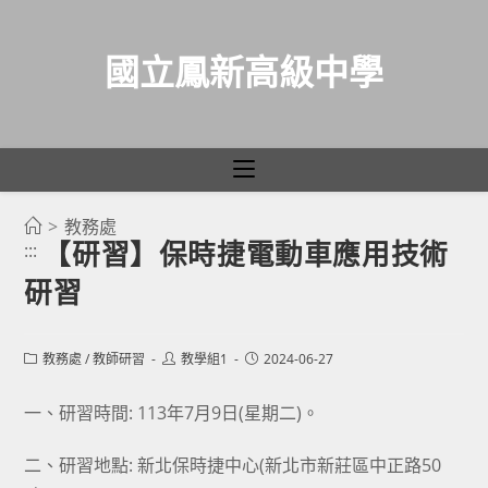
國立鳳新高級中學
>
教務處
跳
【研習】保時捷電動車應用技術
:::
轉
研習
至
主
要
Post
Post
Post
教務處
/
教師研習
教學組1
2024-06-27
category:
author:
published:
內
容
一、研習時間: 113年7月9日(星期二)。
二、研習地點: 新北保時捷中心(新北市新莊區中正路50