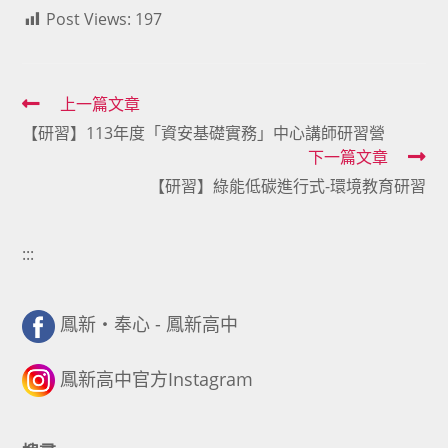
Post Views:
197
Read
上一篇文章
【研習】113年度「資安基礎實務」中心講師研習營
more
下一篇文章
articles
【研習】綠能低碳進行式-環境教育研習
:::
鳳新・奉心 - 鳳新高中
鳳新高中官方Instagram