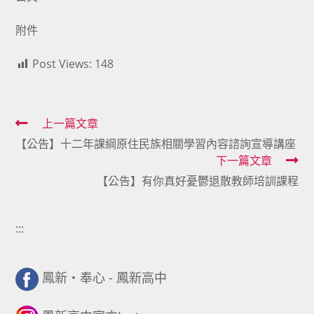
附件
Post Views:
148
Read
上一篇文章
【公告】十二年課綱原住民族相關學習內容諮詢宣導講座
more
下一篇文章
articles
【公告】有你真好憂鬱退散教師培訓課程
:::
鳳新・奉心 - 鳳新高中