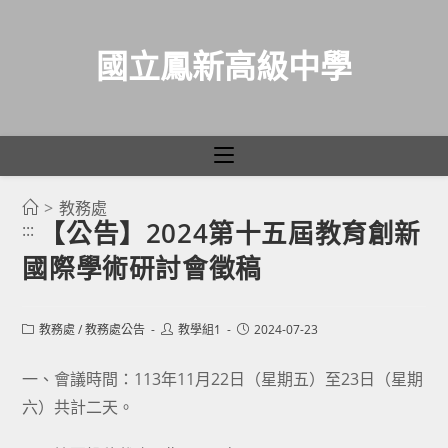
國立鳳新高級中學
>
教務處
跳
【公告】2024第十五屆教育創新
:::
轉
國際學術研討會徵稿
至
主
要
Post
Post
Post
教務處
/
教務處公告
教學組1
2024-07-23
category:
author:
published:
內
容
一、會議時間：113年11月22日（星期五）至23日（星期
六）共計二天。