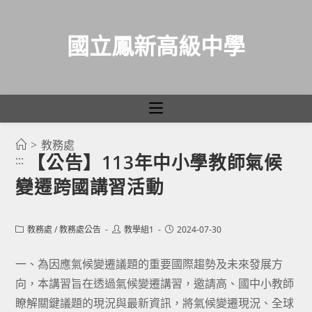
國立鳳新高級中學
>
教務處
跳
【公告】113年中小學教師氣候
:::
轉
變遷跨國講習活動
至
主
要
Post
Post
Post
教務處
/
教務處公告
教學組1
2024-07-30
category:
author:
published:
內
容
一、為因應氣候變遷議題的重要國際趨勢及未來發展方
向，本講習旨在透過氣候變遷講習，邀請高、國中小教師
瞭解關鍵議題的現況與最新資訊，將氣候變遷現況、全球