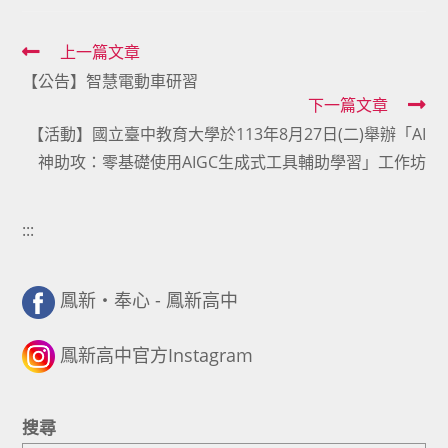
Read
上一篇文章
【公告】智慧電動車研習
more
下一篇文章
articles
【活動】國立臺中教育大學於113年8月27日(二)舉辦「AI
神助攻：零基礎使用AIGC生成式工具輔助學習」工作坊
:::
鳳新・奉心 - 鳳新高中
鳳新高中官方Instagram
搜尋