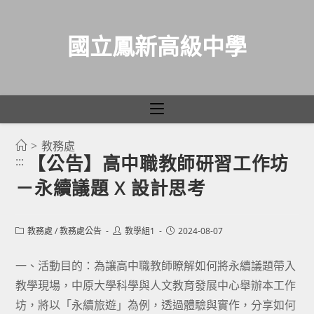
國立鳳新高級中學
>
教務處
跳
【公告】高中職教師研習工作坊
:::
轉
－永續議題 X 設計思考
至
主
要
Post
Post
Post
教務處
/
教務處公告
教學組1
2024-08-07
category:
author:
published:
內
容
一、活動目的：為讓高中職教師瞭解如何將永續議題帶入
教學現場，中原大學科學與人文教育發展中心舉辦本工作
坊，將以「永續旅遊」為例，透過體驗與實作，分享如何