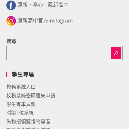
鳳新・奉心 - 鳳新高中
鳳新高中官方Instagram
搜尋
學生專區
校務系統入口
校務系統密碼遺失申請
學生專車資訊
K館訂位系統
失物招領暨惜物專區