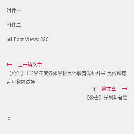
附件一
附件二
Post Views:
226
Read
上一篇文章
【公告】113學年度各級學校民俗體育深耕計畫-民俗體育
more
青年教師徵選
articles
下一篇文章
【公告】光劍科普營
:::