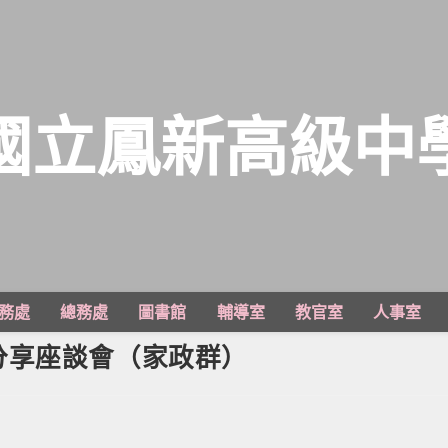
國立鳳新高級中
務處
總務處
圖書館
輔導室
教官室
人事室
分享座談會（家政群）