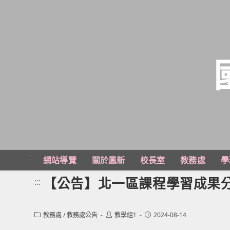
跳
轉
至
主
:::
網站導覽
關於鳳新
校長室
教務處
學
要
內
【公告】北一區課程學習成果
:::
容
Post
Post
Post
教務處
/
教務處公告
教學組1
2024-08-14
category:
author:
published: