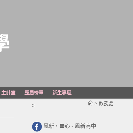
學
主計室
歷屆榜單
新生專區
>
教務處
:::
鳳新・奉心 - 鳳新高中