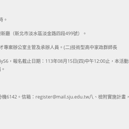
時。
德新廳（新北市淡水區淡金路四段499號）。
才專案辦公室主管及承辦人員。(二)技術型高中家政群師長
VWDon4yS6，報名截止日期：113年08月15日(四)中午12:00止，本
隅。
142。信箱：register@mail.sju.edu.tw八、檢附實施計