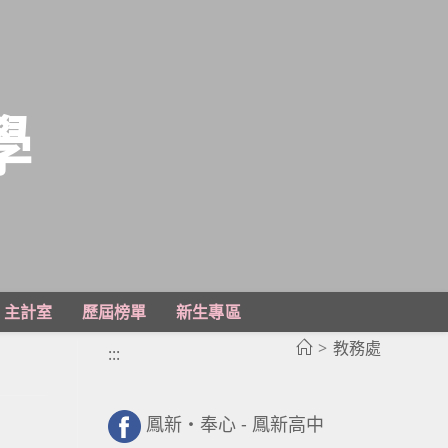
學
主計室
歷屆榜單
新生專區
>
教務處
:::
鳳新・奉心 - 鳳新高中