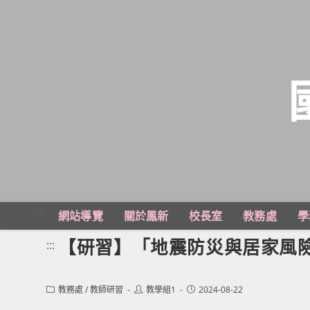
跳
轉
至
主
:::
網站導覽
關於鳳新
校長室
教務處
學
要
內
【研習】「地震防災與居家風
:::
容
Post
Post
Post
教務處
/
教師研習
教學組1
2024-08-22
category:
author:
published: