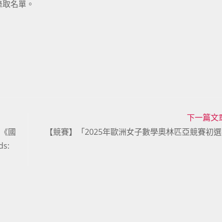
錄取名單。
下一篇文
：《國
【競賽】「2025年歐洲女子數學奧林匹亞競賽初
s: