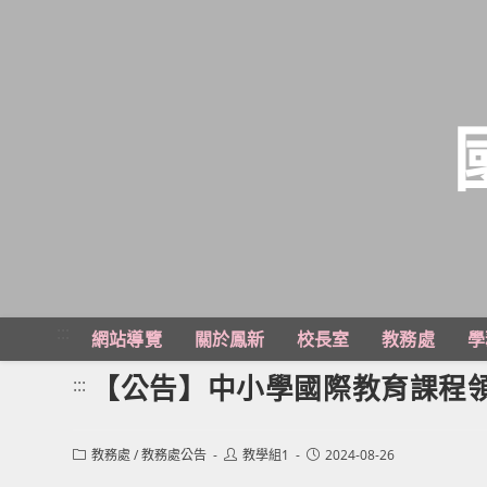
跳
轉
至
主
:::
網站導覽
關於鳳新
校長室
教務處
學
要
內
【公告】中小學國際教育課程
:::
容
Post
Post
Post
教務處
/
教務處公告
教學組1
2024-08-26
category:
author:
published: