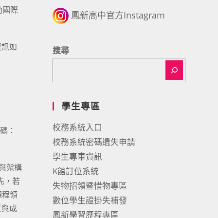
動國際
鳳新高中官方Instagram
資訊如
搜尋
學生專區
校務系統入口
代碼：
校務系統密碼遺失申請
學生專車資訊
與架構
K館訂位系統
先，若
失物招領暨惜物專區
課程領
數位學生證掛失補發
質與成
鳳新學習歷程專區