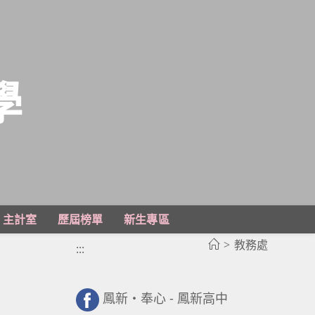
學
主計室
歷屆榜單
新生專區
>
教務處
:::
鳳新・奉心 - 鳳新高中