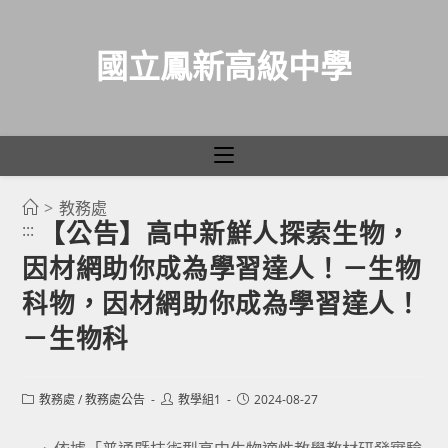
國立鳳新高級中學
>
教務處
跳
【公告】高中新鮮人探索生物，
:::
轉
因材網助你成為學習達人！－生物
至
主
科物，因材網助你成為學習達人！
要
－生物科
內
容
Post
Post
Post
教務處
/
教務處公告
教學組1
2024-08-27
category:
author:
published: