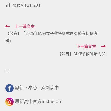
Post Views:
204
Read
上一篇文章
【競賽】「2025年歐洲女子數學奧林匹亞競賽初選考
more
試」
articles
下一篇文章
【公告】AI 種子教師培力營
:::
鳳新・奉心 - 鳳新高中
鳳新高中官方Instagram