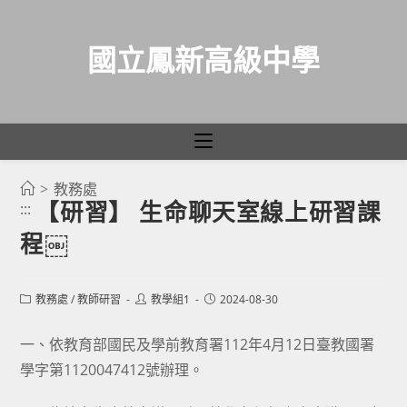
國立鳳新高級中學
>
教務處
跳
【研習】 生命聊天室線上研習課
:::
轉
程￼
至
主
要
Post
Post
Post
教務處
/
教師研習
教學組1
2024-08-30
category:
author:
published:
內
容
一、依教育部國民及學前教育署112年4月12日臺教國署
學字第1120047412號辦理。