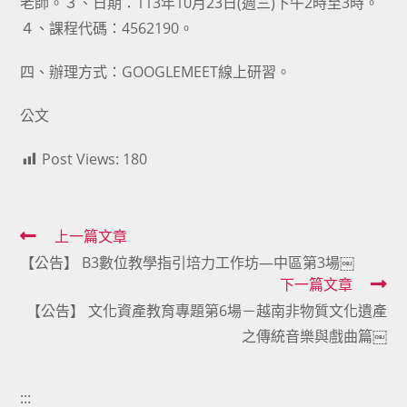
老師。３、日期：113年10月23日(週三)下午2時至3時。
４、課程代碼：4562190。
四、辦理方式：GOOGLEMEET線上研習。
公文
Post Views:
180
Read
上一篇文章
【公告】 B3數位教學指引培力工作坊—中區第3場￼
more
下一篇文章
articles
【公告】 文化資產教育專題第6場－越南非物質文化遺產
之傳統音樂與戲曲篇￼
:::